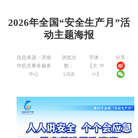
2026年全国“安全生产月”活
动主题海报
信息来源：济南
浏览次
字体：
分享：
市机关事务服务
数：
【
大
中
中心
128
次
小
】