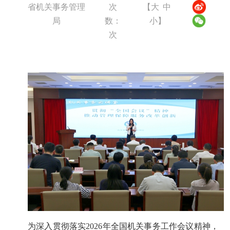
省机关事务管理
次
【
大
中
局
数：
小
】
次
为深入贯彻落实2026年全国机关事务工作会议精神，